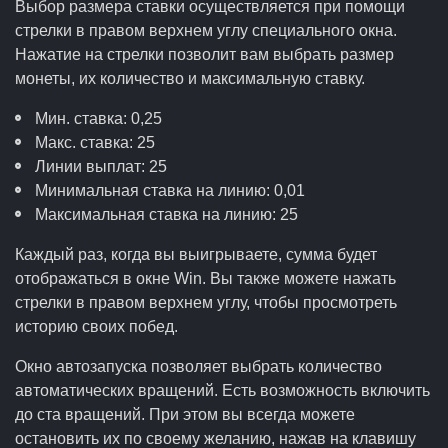
Выбор размера ставки осуществляется при помощи
стрелки в правом верхнем углу специального окна.
Нажатие на стрелки позволит вам выбрать размер
монеты, их количество и максимальную ставку.
Мин. ставка: 0,25
Макс. ставка: 25
Линии выплат: 25
Минимальная ставка на линию: 0,01
Максимальная ставка на линию: 25
Каждый раз, когда вы выигрываете, сумма будет
отображаться в окне Win. Вы также можете нажать
стрелки в правом верхнем углу, чтобы просмотреть
историю своих побед.
Окно автозапуска позволяет выбрать количество
автоматических вращений. Есть возможность включить
до ста вращений. При этом вы всегда можете
остановить их по своему желанию, нажав на клавишу