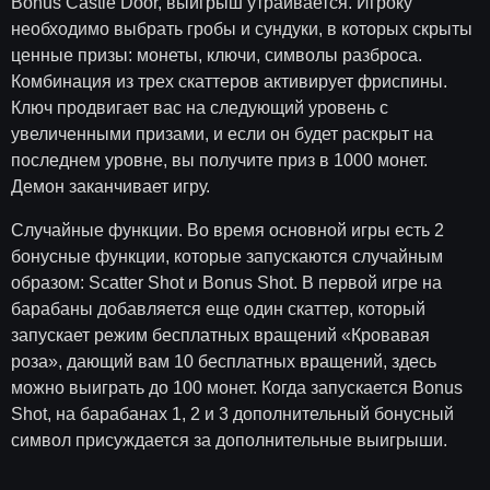
Bonus Castle Door, выигрыш утраивается. Игроку
необходимо выбрать гробы и сундуки, в которых скрыты
ценные призы: монеты, ключи, символы разброса.
Комбинация из трех скаттеров активирует фриспины.
Ключ продвигает вас на следующий уровень с
увеличенными призами, и если он будет раскрыт на
последнем уровне, вы получите приз в 1000 монет.
Демон заканчивает игру.
Случайные функции. Во время основной игры есть 2
бонусные функции, которые запускаются случайным
образом: Scatter Shot и Bonus Shot. В первой игре на
барабаны добавляется еще один скаттер, который
запускает режим бесплатных вращений «Кровавая
роза», дающий вам 10 бесплатных вращений, здесь
можно выиграть до 100 монет. Когда запускается Bonus
Shot, на барабанах 1, 2 и 3 дополнительный бонусный
символ присуждается за дополнительные выигрыши.